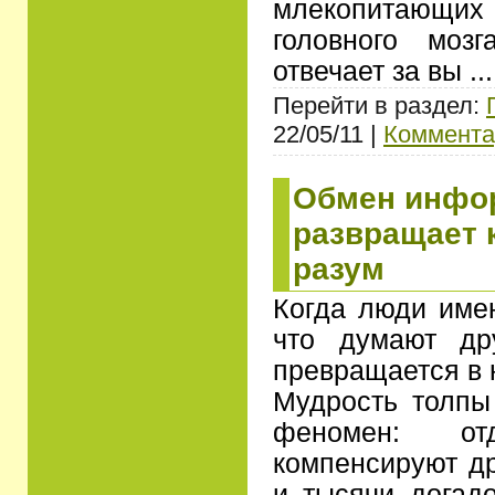
млекопитающи
головного мозг
отвечает за вы
..
Перейти в раздел:
22/05/11 |
Коммента
Обмен инфо
развращает 
разум
Когда люди имею
что думают др
превращается в 
Мудрость толпы
феномен: от
компенсируют др
и тысячи догад