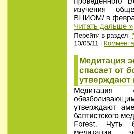
проведенного В
изучения обще
ВЦИОМ/ в февра
Читать дальше »
Перейти в раздел:
10/05/11 |
Коммента
Медитация 
спасает от 
утверждают 
Медитация 
обезболива
утверждают аме
баптистского ме
Forest. Чуть 
медитации зн