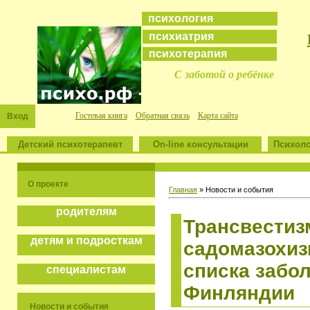
психология
психиатрия
психотерапия
С заботой о ребёнке
Гостевая книга
Обратная связь
Карта сайта
Вход
Детский психотерапевт
On-line консультации
Психоло
О проекте
Главная
»
Новости и события
родителям
Трансвестиз
детям и подросткам
садомазохиз
списка забо
специалистам
Финляндии
Новости и события