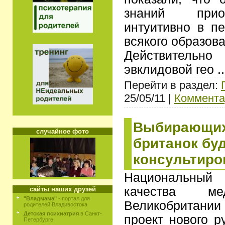
знаний прио
интуитивно в п
всякого образова
Действительн
эвклидовой гео
.
Перейти в раздел:
25/05/11 |
Коммента
Выбирающих
случайное фото
британок бу
консультиро
Национальный 
качества ме
сайты наших друзей
"Владмама"
- портал для
Великобритан
родителей Владивостока
Детская психиатрия
в Санкт-
проект нового р
Петербурге