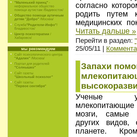
"Маленький принц"
-
согласно котор
неформальное общество
помощи аутистам /Вадивосток/
родить путем 
Общество помощи аутичным
детям "Добро"
/Москва/
медицинских по
Служба
"Родители-Инфо"
/
Владивосток/
Читать дальше »
Центр психотерапии
/
Хабаровск/
Перейти в раздел:
25/05/11 |
Коммента
мы рекомендуем
Сайт психологического центра
"Адалин"
/Москва/
Запахи помо
Портал для родителей
"Солнышко"
млекопитаю
Сайт газеты
"Школьный психолог"
Сайт газеты
высокоразви
"Первое сентября"
Ученые ут
млекопитающие
мозги, самые 
других видов,
планете. Кр