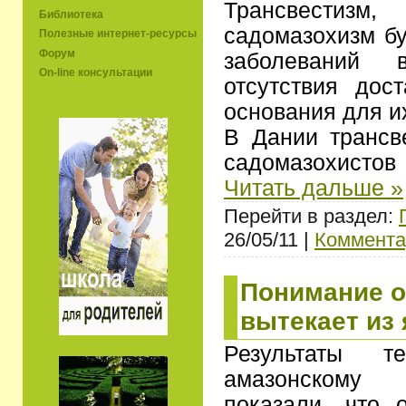
Трансвести
Библиотека
садомазохизм бу
Полезные интернет-ресурсы
Форум
заболеваний 
On-line консультации
отсутствия дост
основания для и
В Дании трансв
садомазохисто
Читать дальше »
Перейти в раздел:
26/05/11 |
Коммента
Понимание о
вытекает из
Результаты те
амазонскому 
показали, что 