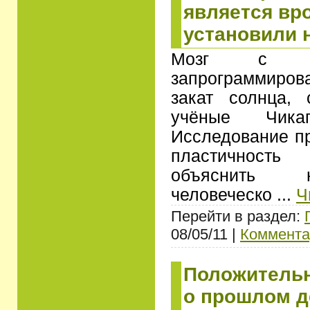
является вр
установили 
Мозг с са
запрограммирова
закат солнца, 
учёные Чикагс
Исследование пр
пластичност
объяснить 
человеческо
...
Ч
Перейти в раздел:
08/05/11 |
Коммента
Положитель
о прошлом д