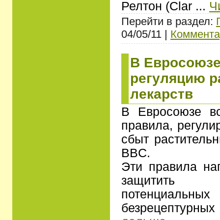
Релтон (Clar
...
Ч
Перейти в раздел:
04/05/11 |
Коммента
В Евросоюзе
регуляцию р
лекарств
В Евросоюзе в
правила, регули
сбыт растительн
BBC.
Эти правила на
защитить п
потенциальных
безрецептурн