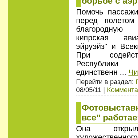
борьбе с аэ
Помочь пассажи
перед полетом
благородную
кипрская ави
эйруэйз" и Всек
При содейст
Республики
единственн
...
Чи
Перейти в раздел:
08/05/11 |
Коммента
Фотовыставк
все" работае
Она откр
художественно