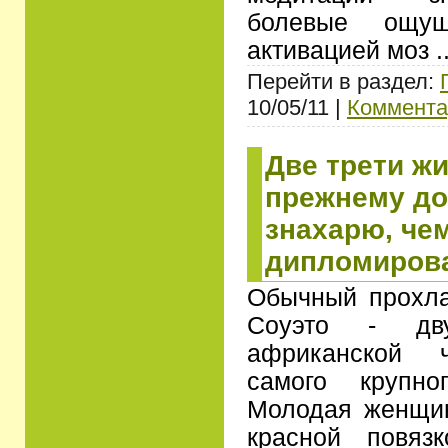
болевые ощущ
активацией моз
.
Перейти в раздел:
10/05/11 |
Коммента
Две трети ж
прежнему д
знахарю, че
дипломиров
Обычный прохла
Соуэто - дву
африканской ч
самого крупно
Молодая женщин
красной повяз