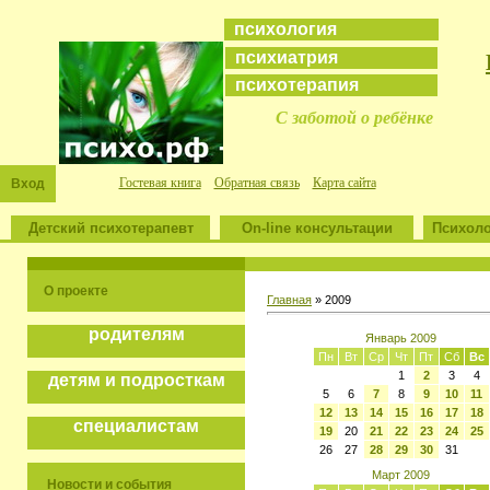
психология
психиатрия
психотерапия
С заботой о ребёнке
Гостевая книга
Обратная связь
Карта сайта
Вход
Детский психотерапевт
On-line консультации
Психоло
О проекте
Главная
»
2009
родителям
Январь 2009
Пн
Вт
Ср
Чт
Пт
Сб
Вс
1
2
3
4
детям и подросткам
5
6
7
8
9
10
11
12
13
14
15
16
17
18
специалистам
19
20
21
22
23
24
25
26
27
28
29
30
31
Март 2009
Новости и события