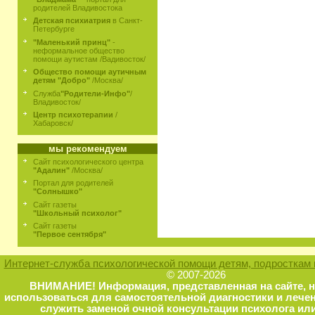
родителей Владивостока
Детская психиатрия
в Санкт-
Петербурге
"Маленький принц"
-
неформальное общество
помощи аутистам /Вадивосток/
Общество помощи аутичным
детям "Добро"
/Москва/
Служба
"Родители-Инфо"
/
Владивосток/
Центр психотерапии
/
Хабаровск/
мы рекомендуем
Сайт психологического центра
"Адалин"
/Москва/
Портал для родителей
"Солнышко"
Сайт газеты
"Школьный психолог"
Сайт газеты
"Первое сентября"
Интернет-служба психологической помощи детям, подросткам 
© 2007-2026
ВНИМАНИЕ! Информация, представленная на сайте, 
использоваться для самостоятельной диагностики и лечен
служить заменой очной консультации психолога или