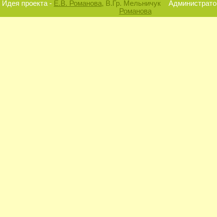
Идея проекта -
Е.В. Романова
, В.Гр. Мельничук
Администратор
Романова