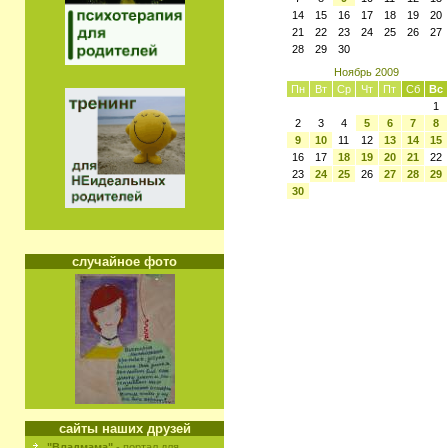
14
15
16
17
18
19
20
21
22
23
24
25
26
27
28
29
30
Ноябрь 2009
Пн
Вт
Ср
Чт
Пт
Сб
Вс
1
2
3
4
5
6
7
8
9
10
11
12
13
14
15
16
17
18
19
20
21
22
23
24
25
26
27
28
29
30
случайное фото
сайты наших друзей
"Владмама"
- портал для