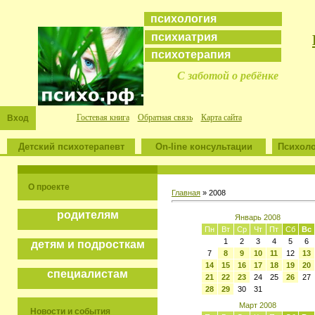
психология
психиатрия
психотерапия
С заботой о ребёнке
Гостевая книга
Обратная связь
Карта сайта
Вход
Детский психотерапевт
On-line консультации
Психоло
О проекте
Главная
»
2008
родителям
Январь 2008
Пн
Вт
Ср
Чт
Пт
Сб
Вс
1
2
3
4
5
6
детям и подросткам
7
8
9
10
11
12
13
14
15
16
17
18
19
20
специалистам
21
22
23
24
25
26
27
28
29
30
31
Март 2008
Новости и события