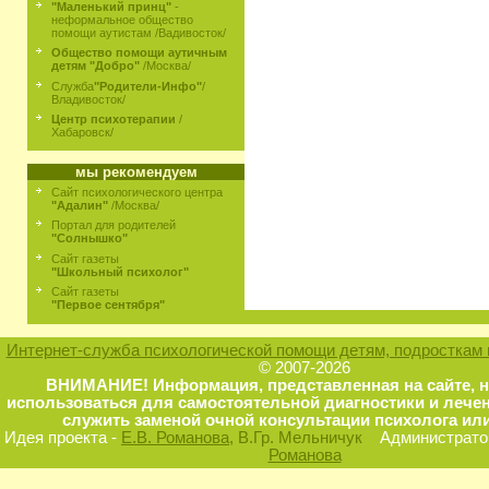
"Маленький принц"
-
неформальное общество
помощи аутистам /Вадивосток/
Общество помощи аутичным
детям "Добро"
/Москва/
Служба
"Родители-Инфо"
/
Владивосток/
Центр психотерапии
/
Хабаровск/
мы рекомендуем
Сайт психологического центра
"Адалин"
/Москва/
Портал для родителей
"Солнышко"
Сайт газеты
"Школьный психолог"
Сайт газеты
"Первое сентября"
Интернет-служба психологической помощи детям, подросткам 
© 2007-2026
ВНИМАНИЕ! Информация, представленная на сайте, 
использоваться для самостоятельной диагностики и лечен
служить заменой очной консультации психолога или
Идея проекта -
Е.В. Романова
, В.Гр. Мельничук
Администратор
Романова