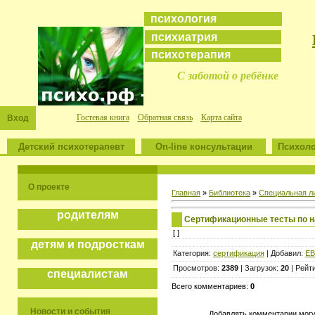
психология
психиатрия
психотерапия
С заботой о ребёнке
Гостевая книга
Обратная связь
Карта сайта
Вход
Детский психотерапевт
On-line консультации
Психоло
О проекте
Главная
»
Библиотека
»
Специальная л
родителям
Сертификационные тесты по н
[ ]
детям и подросткам
Категория:
сертификация
| Добавил:
ЕВ
Просмотров:
2389
| Загрузок:
20
| Рейт
специалистам
Всего комментариев:
0
Новости и события
Добавлять комментарии могу