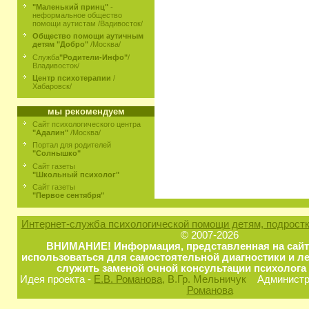
"Маленький принц"
-
неформальное общество
помощи аутистам /Вадивосток/
Общество помощи аутичным
детям "Добро"
/Москва/
Служба
"Родители-Инфо"
/
Владивосток/
Центр психотерапии
/
Хабаровск/
мы рекомендуем
Сайт психологического центра
"Адалин"
/Москва/
Портал для родителей
"Солнышко"
Сайт газеты
"Школьный психолог"
Сайт газеты
"Первое сентября"
Интернет-служба психологической помощи детям, подростк
© 2007-2026
ВНИМАНИЕ! Информация, представленная на сайт
использоваться для самостоятельной диагностики и ле
служить заменой очной консультации психолога 
Идея проекта -
Е.В. Романова
, В.Гр. Мельничук
Администра
Романова