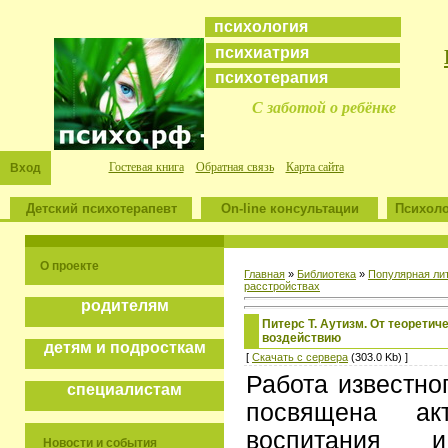
психология
психиатрия
психотерапия
С заботой о ребёнке
Гостевая книга
Обратная связь
Карта сайта
Вход
Детский психотерапевт
On-line консультации
Психоло
О проекте
Главная
»
Библиотека
»
Популярная ли
расстройствах
родителям
Питерс Т. Аутизм. От теоретич
воздействию
детям и подросткам
[
Скачать с сервера
(303.0 Kb) ]
Работа известно
специалистам
посвящена ак
воспитания 
Новости и события