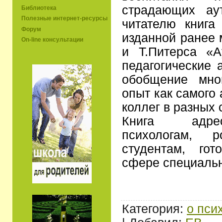
страдающих ау
Библиотека
Полезные интернет-ресурсы
читателю книга
Форум
изданной ранее 
On-line консультации
и Т.Питерса «А
педагогические 
обобщение мног
опыт как самого 
коллег в разных 
Книга адрес
психологам, 
студентам, го
сфере специальн
Категория:
о пси