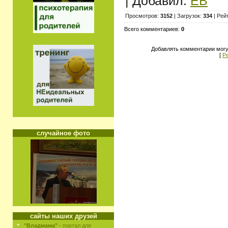
| Добавил:
ЕВ
Просмотров:
3152
| Загрузок:
334
| Рей
Всего комментариев:
0
Добавлять комментарии могу
[
Р
случайное фото
сайты наших друзей
"Владмама"
- портал для