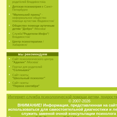
родителей Владивостока
Детская психиатрия
в Санкт-
Петербурге
"Маленький принц"
-
неформальное общество
помощи аутистам /Вадивосток/
Общество помощи аутичным
детям "Добро"
/Москва/
Служба
"Родители-Инфо"
/
Владивосток/
Центр психотерапии
/
Хабаровск/
мы рекомендуем
Сайт психологического центра
"Адалин"
/Москва/
Портал для родителей
"Солнышко"
Сайт газеты
"Школьный психолог"
Сайт газеты
"Первое сентября"
Интернет-служба психологической помощи детям, подростк
© 2007-2026
ВНИМАНИЕ! Информация, представленная на сайт
использоваться для самостоятельной диагностики и ле
служить заменой очной консультации психолога 