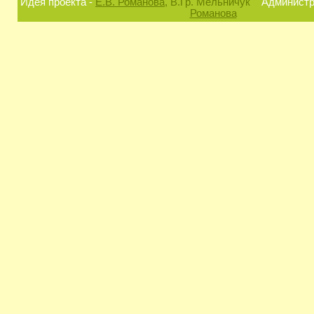
Идея проекта -
Е.В. Романова
, В.Гр. Мельничук
Администра
Романова