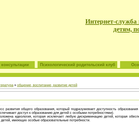
Интернет-служба
детям, п
 консультации
Психологический родительский клуб
Особ
тература
»
общение, воспитание, развитие детей
сс развития общего образования, который подразумевает доступность образования 
спечивает доступ к образованию для детей с особыми потребностями).
положена идеология, которая исключает любую дискриминацию детей, которая обес
я детей, имеющих особые образовательные потребности.