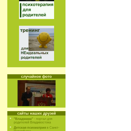
случайное фото
сайты наших друзей
"Владмама"
- портал для
родителей Владивостока
Детская психиатрия
в Санкт-