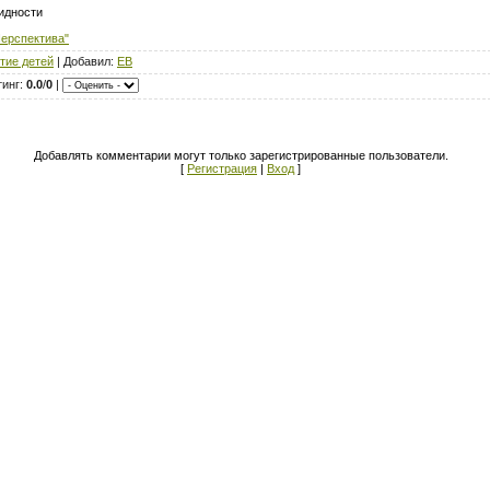
идности
ерспектива"
тие детей
| Добавил:
ЕВ
тинг:
0.0
/
0
|
Добавлять комментарии могут только зарегистрированные пользователи.
[
Регистрация
|
Вход
]