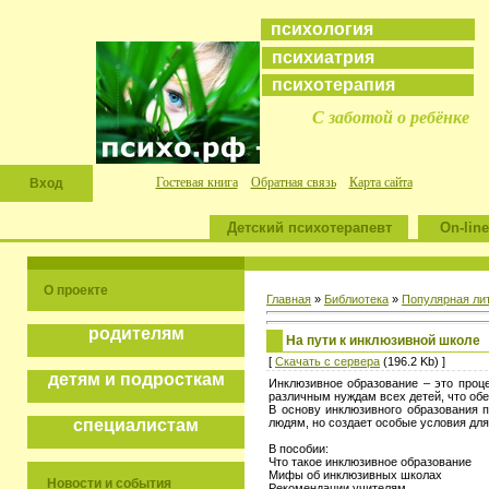
психология
психиатрия
психотерапия
С заботой о ребёнке
Гостевая книга
Обратная связь
Карта сайта
Вход
Детский психотерапевт
On-line
О проекте
Главная
»
Библиотека
»
Популярная ли
родителям
На пути к инклюзивной школе
[
Скачать с сервера
(196.2 Kb) ]
детям и подросткам
Инклюзивное образование – это проце
различным нуждам всех детей, что обе
В основу инклюзивного образования 
людям, но создает особые условия дл
специалистам
В пособии:
Что такое инклюзивное образование
Мифы об инклюзивных школах
Новости и события
Рекомендации учителям