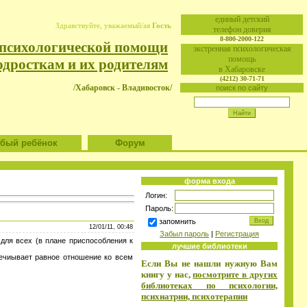
eдиный детский
Здравствуйте, уважаемый/ая
Гость
телефон доверия
8-800-2000-122
 психологической помощи
экстренная психологическая
помощь
одросткам и их родителям
в Хабаровске
(4212) 30-71-71
/Хабаровск - Владивосток/
поиск по сайту
ый ребёнок
Форум
форма входа
Логин:
Пароль:
запомнить
12/01/11, 00:48
Забыл пароль
|
Регистрация
для всех (в плане приспособления к
лучшие библиотеки
печиывает равное отношение ко всем
Если Вы не нашли нужную Вам
книгу у нас,
посмотрите в других
библиотеках по психологии,
психиатрии, психотерапии