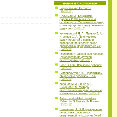
новое в библиотеке
Родительские Хитрости
(16/09/12)
Селигман М., Бенджамин
Дарлинг Р. Обычные семьи,
особые дети. Системный подход
к помощи детям с нарушениями
развития
(10/05/12)
Коломинский Я. П., Панько Е. А.,
Игумнов С. А. Психическое
развитие детей в норме и
патологии: психологическая
диагностика, профилактика и к
(04/05/11)
Оклендер В. Окна в мир ребенка.
Руководство по детской
психотерапии
(04/05/11)
Росс В. Грин Взрывной ребенок
(04/05/11)
Гиппенрейтер Ю.Б. Продолжаем
общаться с ребенком. Так?
(04/05/11)
Кабанов М.М, Личко А.Е.,
Смирнов В.М. Методы
психологической диагностики и
коррекции в клинике
(04/05/11)
Autism and related disorders
/Edited by G.Holt and N.Bouras
(23/03/11)
Пилипенко, А. В. Коррекционная
педагогика с основами
специальной психологии: Учеб.