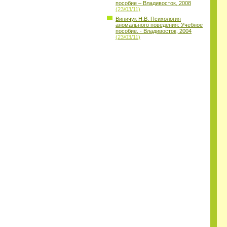
пособие – Владивосток, 2008
(23/03/11)
Виничук Н.В. Психология
аномального поведения: Учебное
пособие. - Владивосток, 2004
(23/03/11)