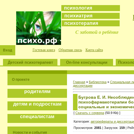
психология
психиатрия
психотерапия
С заботой о ребёнке
Гостевая книга
Обратная связь
Карта сайта
Вход
Детский психотерапевт
On-line консультации
Психоло
О проекте
Главная
»
Библиотека
»
Специальная л
диссертации
родителям
Бугрова Е. И. Несоблюде
психофармакотерапии бо
детям и подросткам
социальные и экономиче
[
Скачать с сервера
(50.9 Kb) ]
специалистам
Категория:
авторефераты и диссертац
Просмотров:
2081
| Загрузок:
159
| Рей
Новости и события