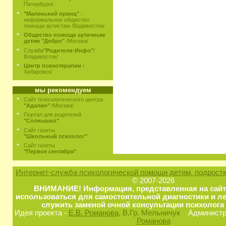
Петербурге
"Маленький принц"
-
неформальное общество
помощи аутистам /Вадивосток/
Общество помощи аутичным
детям "Добро"
/Москва/
Служба
"Родители-Инфо"
/
Владивосток/
Центр психотерапии
/
Хабаровск/
мы рекомендуем
Сайт психологического центра
"Адалин"
/Москва/
Портал для родителей
"Солнышко"
Сайт газеты
"Школьный психолог"
Сайт газеты
"Первое сентября"
Интернет-служба психологической помощи детям, подростк
© 2007-2026
ВНИМАНИЕ! Информация, представленная на сайт
использоваться для самостоятельной диагностики и ле
служить заменой очной консультации психолога 
Идея проекта -
Е.В. Романова
, В.Гр. Мельничук
Администра
Романова