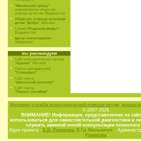
"Маленький принц"
-
неформальное общество
помощи аутистам /Вадивосток/
Общество помощи аутичным
детям "Добро"
/Москва/
Служба
"Родители-Инфо"
/
Владивосток/
Центр психотерапии
/
Хабаровск/
мы рекомендуем
Сайт психологического центра
"Адалин"
/Москва/
Портал для родителей
"Солнышко"
Сайт газеты
"Школьный психолог"
Сайт газеты
"Первое сентября"
Интернет-служба психологической помощи детям, подростк
© 2007-2026
ВНИМАНИЕ! Информация, представленная на сайт
использоваться для самостоятельной диагностики и ле
служить заменой очной консультации психолога 
Идея проекта -
Е.В. Романова
, В.Гр. Мельничук
Администра
Романова