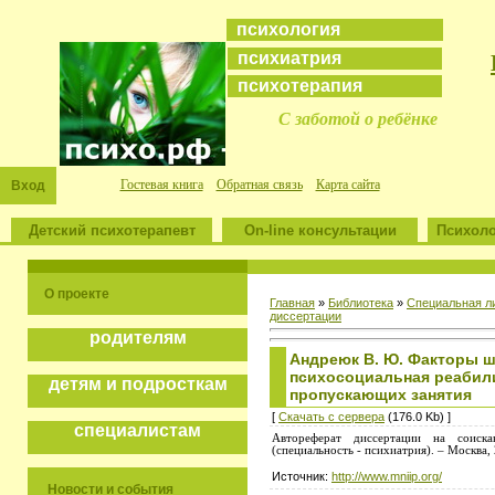
психология
психиатрия
психотерапия
С заботой о ребёнке
Гостевая книга
Обратная связь
Карта сайта
Вход
Детский психотерапевт
On-line консультации
Психоло
О проекте
Главная
»
Библиотека
»
Специальная л
диссертации
родителям
Андреюк В. Ю. Факторы ш
психосоциальная реабили
детям и подросткам
пропускающих занятия
[
Скачать с сервера
(176.0 Kb) ]
специалистам
Автореферат диссертации на соиск
(специальность - психиатрия). – Москва,
Источник:
http://www.mniip.org/
Новости и события