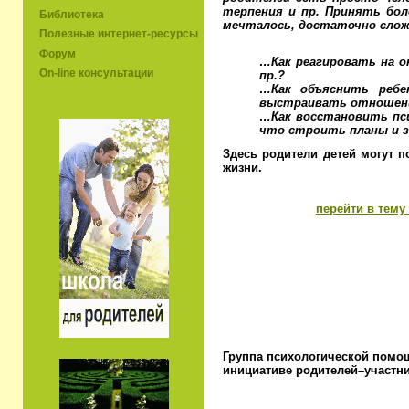
терпения и пр. Принять боле
Библиотека
мечталось, достаточно слож
Полезные интернет-ресурсы
Форум
…Как реагировать на 
On-line консультации
пр.?
…Как объяснить ребе
выстраивать отношен
…Как восстановить пси
что строить планы и за
Здесь родители детей могут п
жизни.
перейти в тему
Группа психологической помощи
инициативе родителей–участн