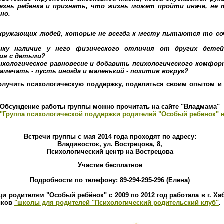
знь ребенка и признать, что жизнь может пройти иначе, не та
но.
окружающих людей, которые не всегда к месту пытаются то со
нку наличие у него физического отличия от других детей
ия с детьми?
хологическое равновесие и добавить психологического комфорт
мечать - пусть иногда и маленький - позитив вокруг?
олучить психологическую поддержку, поделиться своим опытом и 
Обсуждение работы группы можно прочитать на сайте "Владмама"
 "Группа психологической поддержки родителей "Особый ребенок" 
Встречи группы с мая 2014 года проходят по адресу:
Владивосток, ул. Вострецова, 8,
Психологический центр на Вострецова
Участие бесплатное
Подробности по телефону: 89-294-295-296 (Елена)
 родителям "Особый ребёнок" с 2009 по 2012 год работала в г. Хаб
иков
"школы для родителей "Психологический родительский клуб"
.