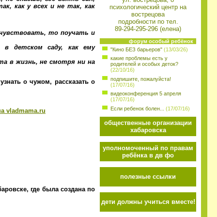
к, как у всех и не так, как
психологический центр на
вострецова
подробности по тел.
89-294-295-296 (елена)
чувствовать, то поучать и
форум особый ребёнок
 в детском саду, как ему
"Кино БЕЗ барьеров"
(13/03/26)
какие проблемы есть у
а в жизнь, не смотря ни на
родителей и особых деток?
(22/10/16)
подпишите, пожалуйста!
узнать о чужом, рассказать о
(17/07/16)
видеоконференция 5 апреля
(17/07/16)
Если ребенок болен...
(17/07/16)
на vladmama.ru
общественные организации
хабаровска
уполномоченный по правам
ребёнка в дв фо
полезные ссылки
аровске, где была создана по
дети должны учиться вместе!