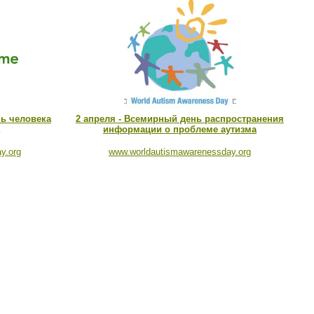
нь человека
2 апреля - Всемирный день распространения
информации о проблеме аутизма
y.org
www.worldautismawarenessday.org