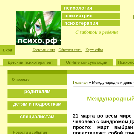
психология
психиатрия
психотерапия
С заботой о ребёнке
Гостевая книга
Обратная связь
Карта сайта
Вход
Детский психотерапевт
On-line консультации
Психоло
О проекте
Главная
» Международный день 
родителям
Международный 
детям и подросткам
21 марта во всем мире
специалистам
человека с синдромом Д
просто: март выбра
представляет собой три
Новости и события