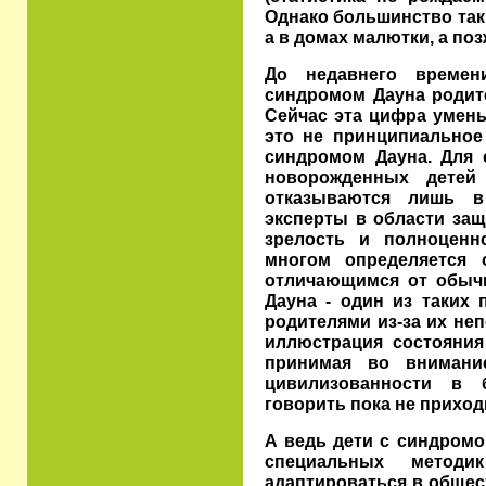
Однако большинство таки
а в домах малютки, а поз
До недавнего време
синдромом Дауна родит
Сейчас эта цифра уменьш
это не принципиальное
синдромом Дауна. Для 
новорожденных детей
отказываются лишь в
эксперты в области защ
зрелость и полноценн
многом определяется 
отличающимся от обыч
Дауна - один из таких
родителями из-за их неп
иллюстрация состояния
принимая во вниман
цивилизованности в 
говорить пока не приходи
А ведь дети с синдром
специальных методи
адаптироваться в общес