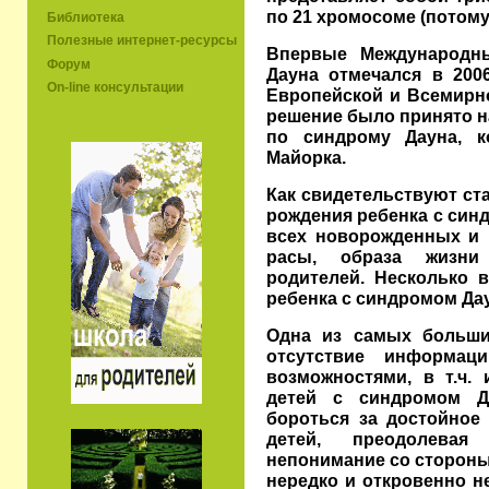
по 21 хромосоме (потому 
Библиотека
Полезные интернет-ресурсы
Впервые Международн
Форум
Дауна отмечался в 200
On-line консультации
Европейской и Всемирн
решение было принято н
по синдрому Дауна, к
Майорка.
Как свидетельствуют ст
рождения ребенка с синд
всех новорожденных и 
расы, образа жизни
родителей. Несколько 
ребенка с синдромом Дау
Одна из самых больши
отсутствие информа
возможностями, в т.ч.
детей с синдромом 
бороться за достойное
детей, преодолевая
непонимание со стороны 
нередко и откровенно н