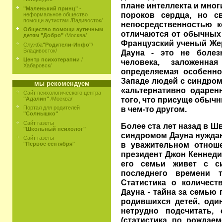
плане интеллекта и мног
"Маленький принц"
-
пороков сердца, но с
неформальное общество
помощи аутистам /Вадивосток/
непосредственностью к
Общество помощи аутичным
отличаются от обычных 
детям "Добро"
/Москва/
Французский ученый Же
Служба
"Родители-Инфо"
/
Владивосток/
Дауна - это не болезн
Центр психотерапии
/
человека, заложенн
Хабаровск/
определяемая особенно
Западе людей с синдром
мы рекомендуем
«альтернативно одарен
Сайт психологического центра
того, что присуще обыч
"Адалин"
/Москва/
в чем-то другом.
Портал для родителей
"Солнышко"
Сайт газеты
Более ста лет назад в Шв
"Школьный психолог"
синдромом Дауна нуждают
Сайт газеты
в уважительном отноше
"Первое сентября"
президент Джон Кеннеди 
его семьи живет с с
последнего времени т
Статистика о количест
Дауна - тайна за семью п
родившихся детей, оди
нетрудно подсчитать, 
(статистика по рождаем