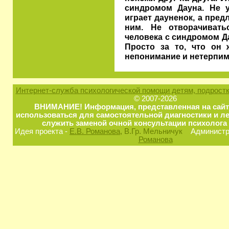
синдромом Дауна. Не у
играет дауненок, а пред
ним. Не отворачивать
человека с синдромом Да
Просто за то, что он 
непонимание и нетерпим
Интернет-служба психологической помощи детям, подростк
© 2007-2026
ВНИМАНИЕ! Информация, представленная на сайт
использоваться для самостоятельной диагностики и ле
служить заменой очной консультации психолога 
Идея проекта -
Е.В. Романова
, В.Гр. Мельничук
Администра
Романова