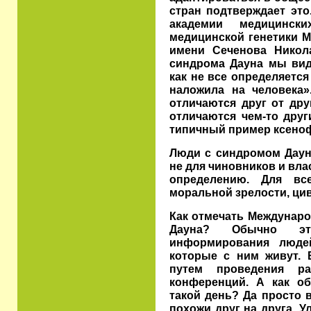
стран подтверждает это
академии медицинск
медицинской генетики 
имени Сеченова Никол
синдрома Дауна мы вид
как не все определяетс
наложила на человека»
отличаются друг от дру
отличаются чем-то друг
типичный пример ксено
Люди с синдромом Дауна
не для чиновников и вл
определению. Для вс
моральной зрелости, ци
Как отмечать Междунар
Дауна? Обычно эт
информирования люде
которые с ним живут. 
путем проведения р
конференций. А как о
такой день? Да просто 
похожи друг на друга. У