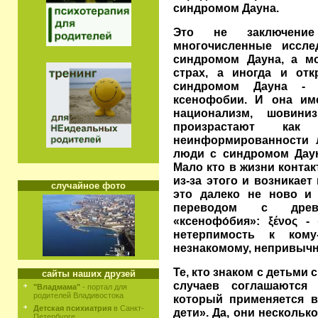
синдромом Дауна.
Это не заключение 
многочисленные иссл
синдромом Дауна, а мо
страх, а иногда и от
синдромом Дауна - 
ксенофобии. И она име
национализм, шовин
произрастают ка
неинформированности л
люди с синдромом Даун
Мало кто в жизни контак
из-за этого и возникает
случайное фото
это далеко не ново и
переводом с древн
«ксенофо́бия»: ξένος -
нетерпимость к кому
незнакомому, непривычн
Те, кто знаком с детьми
сайты наших друзей
случаев соглашаются
"Владмама"
- портал для
родителей Владивостока
который применяется в
Детская психиатрия
в Санкт-
дети». Да, они несколь
Петербурге