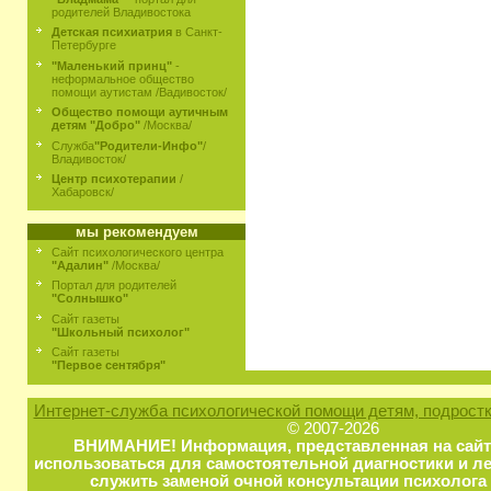
родителей Владивостока
Детская психиатрия
в Санкт-
Петербурге
"Маленький принц"
-
неформальное общество
помощи аутистам /Вадивосток/
Общество помощи аутичным
детям "Добро"
/Москва/
Служба
"Родители-Инфо"
/
Владивосток/
Центр психотерапии
/
Хабаровск/
мы рекомендуем
Сайт психологического центра
"Адалин"
/Москва/
Портал для родителей
"Солнышко"
Сайт газеты
"Школьный психолог"
Сайт газеты
"Первое сентября"
Интернет-служба психологической помощи детям, подростк
© 2007-2026
ВНИМАНИЕ! Информация, представленная на сайт
использоваться для самостоятельной диагностики и ле
служить заменой очной консультации психолога 