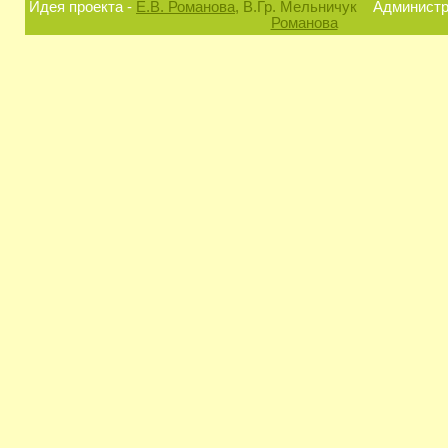
Идея проекта -
Е.В. Романова
, В.Гр. Мельничук
Администра
Романова