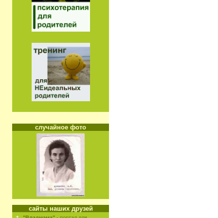
случайное фото
сайты наших друзей
"Владмама"
- портал для