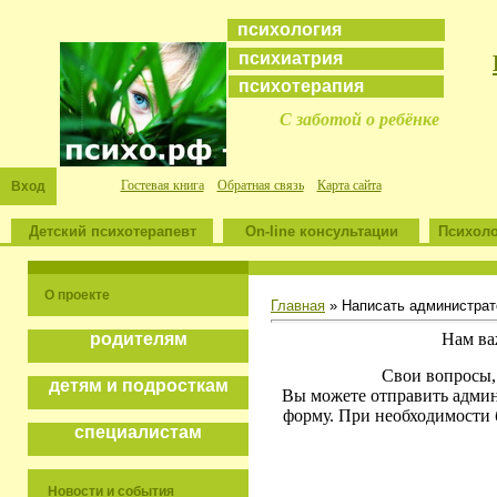
психология
психиатрия
психотерапия
С заботой о ребёнке
Гостевая книга
Обратная связь
Карта сайта
Вход
Детский психотерапевт
On-line консультации
Психоло
О проекте
Главная
» Написать администрат
Нам ва
родителям
Свои вопросы,
детям и подросткам
Вы можете отправить админ
форму.
При необходимости б
специалистам
Новости и события