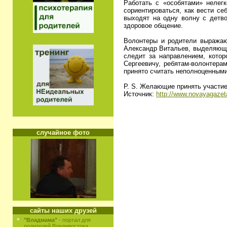
Работать с «особятами» нелегк
сориентироваться, как вести се
выходят на одну волну с детво
здоровое общение.
Волонтеры и родители выражают
Александр Витальев, выделяющи
следит за направлением, котор
Сергеевичу, ребятам-волонтерам
принято считать неполноценными
P. S. Желающие принять участие
Источник:
http://www.novayagazet
случайное фото
сайты наших друзей
"Владмама"
- портал для
родителей Владивостока