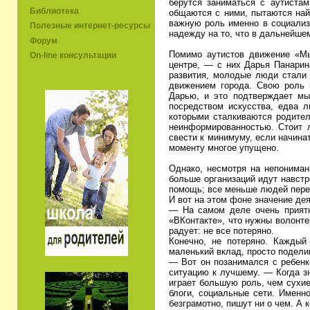
берутся заниматься с аутистам
Библиотека
общаются с ними, пытаются най
важную роль именно в социализа
Полезные интернет-ресурсы
надежду на то, что в дальнейше
Форум
Помимо аутистов движение «Мы
On-line консультации
центре, — с них Дарья Панарин
развития, молодые люди стали 
движением города. Свою роль 
Дарью, и это подтверждает мы
посредством искусства, едва л
которыми сталкиваются родители
неинформированностью. Стоит л
свести к минимуму, если начинат
моменту многое упущено.
Однако, несмотря на непонима
больше организаций идут навстр
помощь; все меньше людей пере
И вот на этом фоне значение де
— На самом деле очень приятн
«ВКонтакте», что нужны волонте
радует: не все потеряно.
Конечно, не потеряно. Каждый
маленький вклад, просто подели
— Вот он позанимался с ребенк
ситуацию к лучшему. — Когда зн
играет большую роль, чем сухие
блоги, социальные сети. Именно
безграмотно, пишут ни о чем. А 