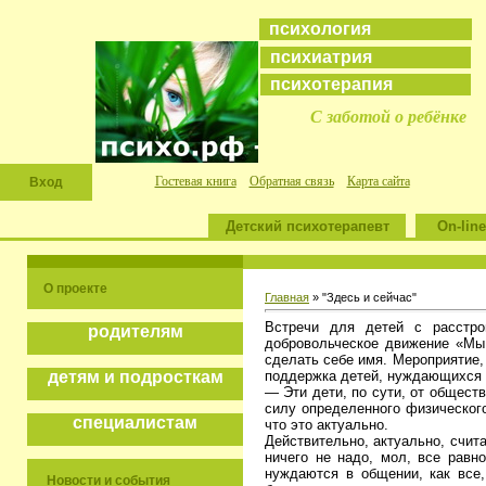
психология
психиатрия
психотерапия
С заботой о ребёнке
Гостевая книга
Обратная связь
Карта сайта
Вход
Детский психотерапевт
On-line
О проекте
Главная
» "Здесь и сейчас"
Встречи для детей с расстро
родителям
добровольческое движение «Мы 
сделать себе имя. Мероприятие,
поддержка детей, нуждающихся 
детям и подросткам
— Эти дети, по сути, от обществ
силу определенного физическог
специалистам
что это актуально.
Действительно, актуально, счит
ничего не надо, мол, все равно
нуждаются в общении, как все,
Новости и события