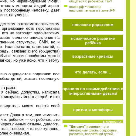
чужие, но неравнодушные люди,
общаться с ребенком. Так?
ентность молодых людей играет
психо.рф = ncuxo.ru
ть постороннему человеку, дает
наш сайт теперь и в зоне .РФ
зине, на улице…
детском онкогематологическом
послание родителям
 организации есть перспективы
 кто не затронут волонтерским
извел сильное впечатление на
психическое развитие
твенные структуры, СМИ, но и
ребёнка
е. Большинство сложностей, с
едь, связано с его (общества)
собых»: многие проблемы можно
возрастные кризисы
агноз, но уже ясно, что к этому
что делать, если...
авно ощущаются подвижки: все
собых детей, оказать посильную
я в разы.
правила по взаимодействию с
я сейчас, допустим, написала
гиперактивными детьми
ткликнулось много людей, и это
 свидетель может внести свой
притчи и метафоры
ляет Даша о том, как изменить
 что ребенок — он ребенок, это
в новостях
 через личные отзывы, диалоги,
"Детские" новости
- это
ся, говорят, что все куплено,
интересные факты о здоровье,
более очевидная.
развитии, воспитании детей...