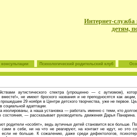
Интернет-служба
детям, п
 консультации
Психологический родительский клуб
Особ
йствами аутистического спектра (упрощенно — с аутизмом), котор
вместе!», не имеют броского названия и не преподносятся как акции,
 прошедшее 29 ноября в Центре детского творчества, уже не первое. Ц
в социальной адаптации.
а изолированы, а наша установка — работать именно с теми, кто долгое
о состояния, — рассказывает руководитель движения Дарья Панарина
ают родители «особят», ведь аутичных детей становится все больше. По
 сами в себе, ни на что не реагируют, на контакт не идут, но это с
 если не больше. К сожалению, даже среди дефектологов, психотера