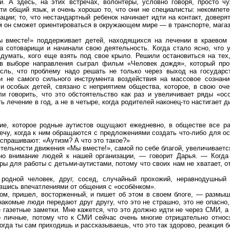
и. А здесь, на этих встречах, волонтеры, условно говоря, просто 
ти общий язык, и очень хорошо то, что они не специалисты: некомпет
ции; то, что нестандартный ребенок начинает идти на контакт, доверя
м он сможет ориентироваться в окружающем мире — в транспорте, мага
 вместе!» поддерживает детей, находящихся на лечении в краевом 
а сотоварищи и начинали свою деятельность. Когда стало ясно, что у
думать, кого еще взять под свое крыло. Решили остановиться на тех,
в выборе направления сыграл фильм «Человек дождя», который про
сль, что проблему надо решать не только через выход на государс
и не самого сильного инструмента воздействия на массовое сознани
 особых детей, связано с неприятием общества, которое, в свою очер
и говорить, что это обстоятельство как раз и увеличивает ряды «о
ь лечение в год, а не в четыре, когда родителей наконец-то настигает ди
ние, которое родные аутистов ощущают ежедневно, в обществе все р
ечу, когда к ним обращаются с предложениями создать что-либо для о
спрашивают: «Аутизм? А что это такое?»
ятельности движения «Мы вместе!», самой по себе благой, увеличиваетс
о внимание людей к нашей организации, — говорит Дарья. — Когда 
ры для работы с детьми-аутистами, потому что своих нам не хватает, о
 родной человек, друг, сосед, случайный прохожий, неравнодушный
вшись впечатлениями от общения с «особёнком».
ом, пришел, восторженный, и пишет об этом в своем блоге, — размыш
акомые люди передают друг другу, что это не страшно, это не опасно,
 газетные заметки. Мне кажется, что это должно идти не через СМИ, а
 личные, потому что к СМИ сейчас очень многие отрицательно относят
когда ты сам приходишь и рассказываешь, что это так здорово, реакция 