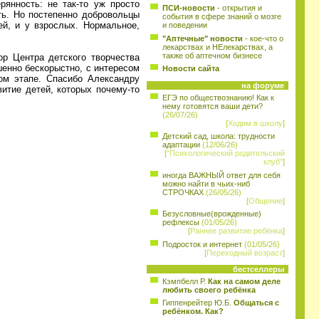
янность: не так-то уж просто
ПСИ-новости
- открытия и
ать. Но постепенно добровольцы
события в сфере знаний о мозге
й, и у взрослых. Нормальное,
и поведении
"Аптечные" новости
- кое-что о
лекарствах и НЕлекарствах, а
также об аптечном бизнесе
р Центра детского творчества
енно бескорыстно, с интересом
Новости сайта
ном этапе. Спасибо Александру
на форуме
витие детей, которых почему-то
ЕГЭ по обществознанию! Как к
нему готовятся ваши дети?
(26/07/26)
[
Ходим в школу
]
Детский сад, школа: трудности
адаптации
(12/06/26)
[
"Психологический родительский
клуб"
]
иногда ВАЖНЫЙ ответ для себя
можно найти в чьих-ниб
СТРОЧКАХ
(26/05/26)
[
Общение
]
Безусловные(врожденные)
рефлексы
(01/05/26)
[
Раннее развитие ребёнка
]
Подросток и интернет
(01/05/26)
[
Переходный возраст
]
бестселлеры
Кэмпбелл Р.
Как на самом деле
любить своего ребёнка
Гиппенрейтер Ю.Б.
Общаться с
ребёнком. Как?