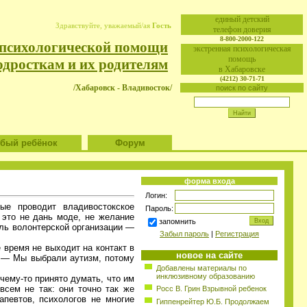
eдиный детский
Здравствуйте, уважаемый/ая
Гость
телефон доверия
8-800-2000-122
 психологической помощи
экстренная психологическая
помощь
одросткам и их родителям
в Хабаровске
(4212) 30-71-71
/Хабаровск - Владивосток/
поиск по сайту
ый ребёнок
Форум
форма входа
Логин:
ые проводит владивостокское
Пароль:
 это не дань моде, не желание
запомнить
ель волонтерской организации —
Забыл пароль
|
Регистрация
 время не выходит на контакт в
новое на сайте
. — Мы выбрали аутизм, потому
Добавлены материалы по
инклюзивному образованию
чему-то принято думать, что им
овсем не так: они точно так же
Росс В. Грин Взрывной ребенок
певтов, психологов не многие
Гиппенрейтер Ю.Б. Продолжаем