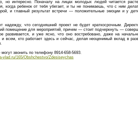
о, но интересно. Поначалу на лицах молодых людей читается растер
бя, когда ребенок от тебя убегает, и ты не понимаешь, что с ним дел
рой, и главный результат встречи — положительные эмоции и у дете
 надежду, что сегодняшний проект не будет краткосрочным. Директо
й помещение для мероприятий, причем — стоит подчеркнуть — соверш
ое развивается, и уже ясно, что оно востребовано, даже на началь
 и всем, кто работает здесь и сейчас, делая неоценимый вклад в раз
.
 могут звонить по телефону 8914-658-5693.
a-vlad.ru/165/Obshchestvo/Zdesiseychas