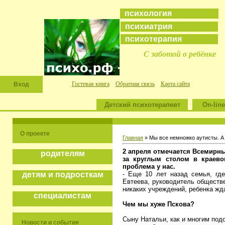
психология
психиатрия
психотерапия
С заботой о ребёнке
Гостевая книга
Обратная связь
Карта сайта
Вход
Детский психотерапевт
On-line
О проекте
Главная
» Мы все немножко аутисты. А 
2 апреля отмечается Всемирны
родителям
за круглым столом в краево
проблема у нас.
- Еще 10 лет назад семья, где
детям и подросткам
Евтеева, руководитель обществе
никаких учреждений, ребенка ж
специалистам
Чем мы хуже Пскова?
Сыну Натальи, как и многим подо
Новости и события