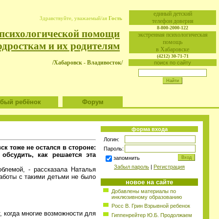
eдиный детский
Здравствуйте, уважаемый/ая
Гость
телефон доверия
8-800-2000-122
 психологической помощи
экстренная психологическая
помощь
одросткам и их родителям
в Хабаровске
(4212) 30-71-71
/Хабаровск - Владивосток/
поиск по сайту
ый ребёнок
Форум
форма входа
Логин:
к тоже не остался в стороне:
Пароль:
обсудить, как решается эта
запомнить
Забыл пароль
|
Регистрация
облемой, - рассказала Наталья
аботы с такими детьми не было
новое на сайте
Добавлены материалы по
инклюзивному образованию
Росс В. Грин Взрывной ребенок
т, когда многие возможности для
Гиппенрейтер Ю.Б. Продолжаем