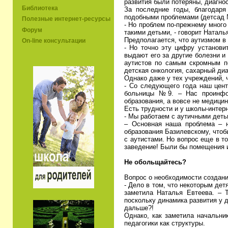
развития были потеряны, диагно
Библиотека
За последние годы, благодаря
подобными проблемами (детсад №
Полезные интернет-ресурсы
- Но проблем по-прежнему много 
Форум
такими детьми, - говорит Наталь
Предполагается, что аутизмом в 
On-line консультации
- Но точно эту цифру установи
выдают его за другие болезни и
аутистов по самым скромным по
детская онкология, сахарный ди
Однако даже у тех учреждений, 
- Со следующего года наш цент
больницы №9. – Нас проинфор
образования, а вовсе не медиц
Есть трудности и у школы-интер
- Мы работаем с аутичными детьм
– Основная наша проблема – н
образования Базилевскому, чтоб
с аутистами. Но вопрос еще в то
заведение! Были бы помещения и
Не обольщайтесь?
Вопрос о необходимости создани
- Дело в том, что некоторым дет
заметила Наталья Евтеева.
– 
поскольку динамика развития у д
дальше?!
Однако, как заметила начальни
педагогики как структуры.