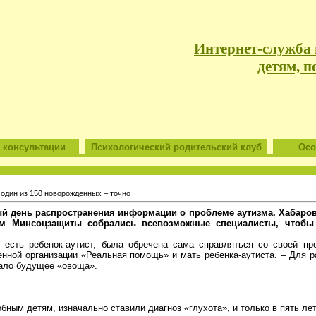
Интернет-служба
детям, п
 консультации
Психологический родительский клуб
Особ
один из 150 новорожденных – точно
й день распространения информации о проблеме аутизма. Хабаровс
м Минсоцзащиты собрались всевозможные специалисты, чтобы 
 есть ребенок-аутист, была обречена сама справляться со своей пр
нной организации «Реальная помощь» и мать ребенка-аутиста. – Для р
дало будущее «овоща».
бным детям, изначально ставили диагноз «глухота», и только в пять ле