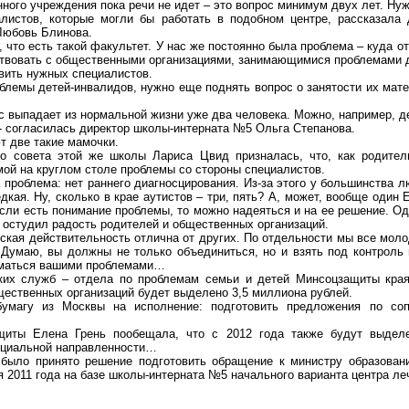
нного учреждения пока речи не идет – это вопрос минимум двух лет. Ну
листов, которые могли бы работать в подобном центре, рассказала 
Любовь Блинова.
, что есть такой факультет. У нас же постоянно была проблема – куда о
твовать с общественными организациями, занимающимися проблемами д
вить нужных специалистов.
облемы детей-инвалидов, нужно еще поднять вопрос о занятости их мате
ас выпадает из нормальной жизни уже два человека. Можно, например, д
, - согласилась директор школы-интерната №5 Ольга Степанова.
т две такие мамочки.
о совета этой же школы Лариса Цвид призналась, что, как родитель
ой на круглом столе проблемы со стороны специалистов.
а проблема: нет раннего диагносцирования. Из-за этого у большинства 
дкая. Ну, сколько в крае аутистов – три, пять? А, может, вообще один
сли есть понимание проблемы, то можно надеяться и на ее решение. О
о остудил радость родителей и общественных организаций.
ская действительность отлична от других. По отдельности мы все молод
. Думаю, вы должны не только объединиться, но и взять под контроль
ниматься вашими проблемами…
аких служб – отдела по проблемам семьи и детей Минсоцзащиты края
ественных организаций будет выделено 3,5 миллиона рублей.
бумагу из Москвы на исполнение: подготовить предложения по со
щиты Елена Грень пообещала, что с 2012 года также будут выдел
оциальной направленности…
 было принято решение подготовить обращение к министру образован
я 2011 года на базе школы-интерната №5 начального варианта центра ле