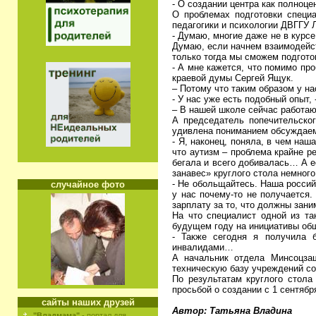
- О создании центра как полноце
О проблемах подготовки специа
педагогики и психологии ДВГГУ 
- Думаю, многие даже не в курсе
Думаю, если начнем взаимодейс
только тогда мы сможем подгото
- А мне кажется, что помимо пр
краевой думы Сергей Ящук.
– Потому что таким образом у н
- У нас уже есть подобный опыт
– В нашей школе сейчас работаю
А председатель попечительског
удивлена пониманием обсуждаем
- Я, наконец, поняла, в чем наш
что аутизм – проблема крайне ре
бегала и всего добивалась… А е
занавес» круглого стола немног
- Не обольщайтесь. Наша россий
случайное фото
у нас почему-то не получается
зарплату за то, что должны за
На что специалист одной из т
будущем году на инициативы общ
- Также сегодня я получила 
инвалидами…
А начальник отдела Минсоцза
техническую базу учреждений с
По результатам круглого стола
просьбой о создании с 1 сентябр
сайты наших друзей
Автор: Татьяна Владина
"Владмама"
- портал для