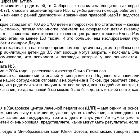
сцировали аутизм.
 инициативе родителей, в Хабаровске появились специальные корр
77), классы в школе-интернате №5, службы ранней помощи, работает п
– начиная с ранней диагностики и заканчивая правовой базой и подгото
я.
крае страдает от 700 до 1700 детей и подростков (по статистике – кажд
ть сложно, потому что многие родители не оформляют детям инвалид
 т.д. – пояснила психотерапевт краевого центра психотерапии Елена Ро
дсчетам не менее 150 тысяч. И это больше, чем изолированная глух
абет и синдром Дауна.
что оказывают в настоящее время помощь аутичным детям, проблем пре
р абилитации детей до 3,5 лет вообще могут закрыть, - пояснила Оль
мировали, что психологи и логопеды, которые у нас занимаются 
ины…
ната №5.
и с 2004 года, - рассказала директор Ольга Степанова.
ехватка помещений и знаний у специалистов. Недавно мы написал
ы наших сотрудников отправили на обучение в Псков, где работает спец
м, что родители хотят получать от нас услуги, как в подобном центре,
 знания, тогда на нашей базе можно было бы сделать и такой центр, ка
я в Хабаровске центра лечебной педагогики (ЦЛП) – был одним из основ
ям, моему сыну в том числе, уже не нужно то обучение, которое дают в
Так зачем же государству тратить деньги впустую? Им нужно уже не
етей очень хорошая, представляете, какие могут быть результаты, если
к отдела Минобразования края Юлия Зотова, пока можно говорить ли