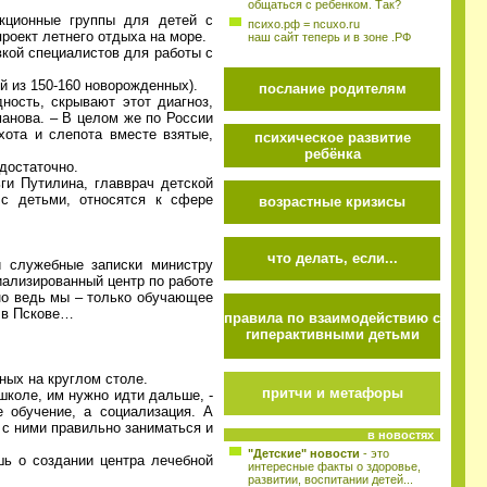
общаться с ребенком. Так?
екционные группы для детей с
психо.рф = ncuxo.ru
роект летнего отдыха на море.
наш сайт теперь и в зоне .РФ
вкой специалистов для работы с
ый из 150-160 новорожденных).
послание родителям
ность, скрывают этот диагноз,
манова. – В целом же по России
ота и слепота вместе взятые,
психическое развитие
ребёнка
достаточно.
ги Путилина, главврач детской
с детьми, относятся к сфере
возрастные кризисы
что делать, если...
и служебные записки министру
иализированный центр по работе
 но ведь мы – только обучающее
к в Пскове…
правила по взаимодействию с
гиперактивными детьми
ных на круглом столе.
притчи и метафоры
 школе, им нужно идти дальше, -
 обучение, а социализация. А
 с ними правильно заниматься и
в новостях
"Детские" новости
- это
шь о создании центра лечебной
интересные факты о здоровье,
развитии, воспитании детей...