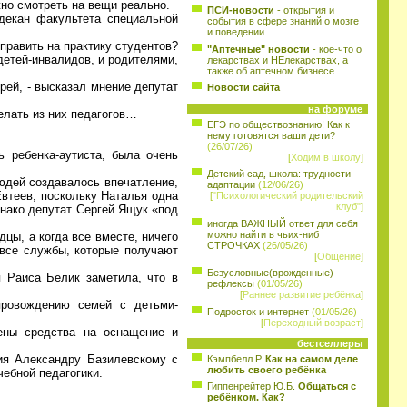
жно смотреть на вещи реально.
ПСИ-новости
- открытия и
декан факультета специальной
события в сфере знаний о мозге
и поведении
тправить на практику студентов?
"Аптечные" новости
- кое-что о
етей-инвалидов, и родителями,
лекарствах и НЕлекарствах, а
также об аптечном бизнесе
рей, - высказал мнение депутат
Новости сайта
на форуме
елать из них педагогов…
ЕГЭ по обществознанию! Как к
нему готовятся ваши дети?
(26/07/26)
 ребенка-аутиста, была очень
[
Ходим в школу
]
Детский сад, школа: трудности
людей создавалось впечатление,
адаптации
(12/06/26)
 Евтеев, поскольку Наталья одна
[
"Психологический родительский
клуб"
]
днако депутат Сергей Ящук «под
иногда ВАЖНЫЙ ответ для себя
можно найти в чьих-ниб
цы, а когда все вместе, ничего
СТРОЧКАХ
(26/05/26)
 все службы, которые получают
[
Общение
]
Безусловные(врожденные)
 Раиса Белик заметила, что в
рефлексы
(01/05/26)
[
Раннее развитие ребёнка
]
провождению семей с детьми-
Подросток и интернет
(01/05/26)
[
Переходный возраст
]
ены средства на оснащение и
бестселлеры
ия Александру Базилевскому с
Кэмпбелл Р.
Как на самом деле
любить своего ребёнка
чебной педагогики.
Гиппенрейтер Ю.Б.
Общаться с
ребёнком. Как?