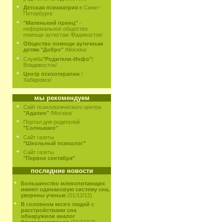
Детская психиатрия
в Санкт-
Петербурге
"Маленький принц"
-
неформальное общество
помощи аутистам /Вадивосток/
Общество помощи аутичным
детям "Добро"
/Москва/
Служба
"Родители-Инфо"
/
Владивосток/
Центр психотерапии
/
Хабаровск/
мы рекомендуем
Сайт психологического центра
"Адалин"
/Москва/
Портал для родителей
"Солнышко"
Сайт газеты
"Школьный психолог"
Сайт газеты
"Первое сентября"
последние новости
Большинство млекопитающих
имеют одинаковую систему сна,
уверены ученые
(01/12/12)
В головном мозге людей с
расстройствами сна
обнаружили аналог