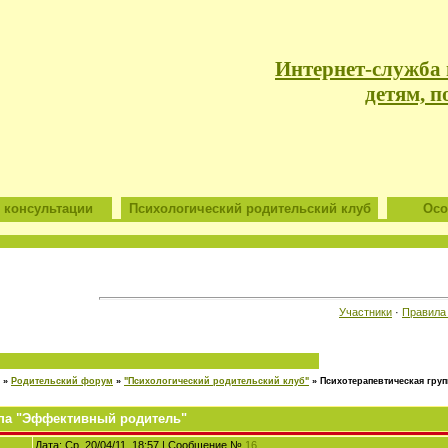
Интернет-служба
детям, п
 консультации
Психологический родительский клуб
Особ
Участники
·
Правила
»
Родительский форум
»
"Психологический родительский клуб"
»
Психотерапевтическая гру
ппа "Эффективный родитель"
Дата: Ср, 20/04/11, 18:57 | Сообщение №
16