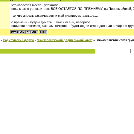
что касается места - уточнила -
пока можно успокоиться: ВСЕ ОСТАЕТСЯ ПО-ПРЕЖНЕМУ, на Первомайской, 25
так что апрель заканчиваем и май планируем дальше....
о времени - будем думать.... уже к осени, наверное....
если все сложится, как нам хочется, - будет еще и еженедельная вечерняя гру
»
Родительский форум
»
"Психологический родительский клуб"
»
Психотерапевтическая гру