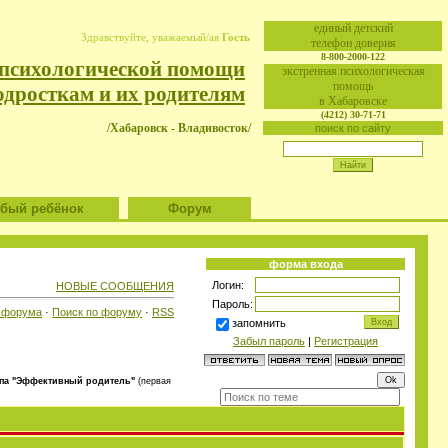
eдиный детский
Здравствуйте, уважаемый/ая
Гость
телефон доверия
8-800-2000-122
 психологической помощи
экстренная психологическая
помощь
одросткам и их родителям
в Хабаровске
(4212) 30-71-71
/Хабаровск - Владивосток/
поиск по сайту
ый ребёнок
Форум
форма входа
Логин:
НОВЫЕ СООБЩЕНИЯ
Пароль:
 форума
·
Поиск по форуму
·
RSS
запомнить
Забыл пароль
|
Регистрация
ппа "Эффективный родитель"
(первая