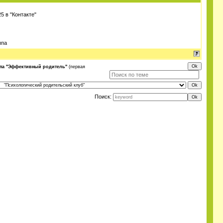
 в "Контакте"
ппа
ппа "Эффективный родитель"
(первая
Поиск: