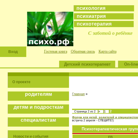
психология
психиатрия
психотерапия
С заботой о ребёнке
Гостевая книга
Обратная связь
Карта сайта
Вход
Детский психотерапевт
On-line
О проекте
родителям
Главная
»
детям и подросткам
2
Страница
2
из
2
«
1
Форум для детей, родителей и специалистов
специалистам
встреча 2 апреля - СПЕШИТЕ!)
Психотерапевтическая гру
Новости и события
ЕВ