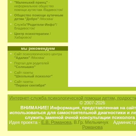
"Маленький принц"
-
неформальное общество
помощи аутистам /Вадивосток/
Общество помощи аутичным
детям "Добро"
/Москва/
Служба
"Родители-Инфо"
/
Владивосток/
Центр психотерапии
/
Хабаровск/
мы рекомендуем
Сайт психологического центра
"Адалин"
/Москва/
Портал для родителей
"Солнышко"
Сайт газеты
"Школьный психолог"
Сайт газеты
"Первое сентября"
Интернет-служба психологической помощи детям, подростк
© 2007-2026
ВНИМАНИЕ! Информация, представленная на сайт
использоваться для самостоятельной диагностики и ле
служить заменой очной консультации психолога 
Идея проекта -
Е.В. Романова
, В.Гр. Мельничук
Администра
Романова