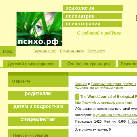
психология
психиатрия
психотерапия
С заботой о ребёнке
Гостевая книга
Обратная связь
Карта сайта
Вход
Детский психотерапевт
On-line консультации
Психоло
О проекте
Главная
»
Полезные интернет-ресурсы
Журналы на английском языке
родителям
The World Journal of Biological 
http://www.wfsbp.org/publications.html
детям и подросткам
Абстракты и полные тексты статей жу
Категория:
Журналы на английском яз
специалистам
Переходов:
1420
| Рейтинг:
0.0
/
0
|
Всего комментариев:
0
Новости и события