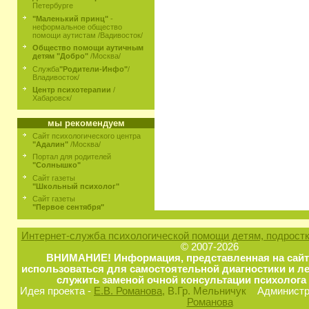
Петербурге
"Маленький принц"
-
неформальное общество
помощи аутистам /Вадивосток/
Общество помощи аутичным
детям "Добро"
/Москва/
Служба
"Родители-Инфо"
/
Владивосток/
Центр психотерапии
/
Хабаровск/
мы рекомендуем
Сайт психологического центра
"Адалин"
/Москва/
Портал для родителей
"Солнышко"
Сайт газеты
"Школьный психолог"
Сайт газеты
"Первое сентября"
Интернет-служба психологической помощи детям, подростк
© 2007-2026
ВНИМАНИЕ! Информация, представленная на сайт
использоваться для самостоятельной диагностики и ле
служить заменой очной консультации психолога 
Идея проекта -
Е.В. Романова
, В.Гр. Мельничук
Администра
Романова