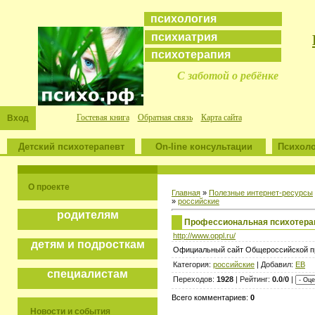
психология
психиатрия
психотерапия
С заботой о ребёнке
Гостевая книга
Обратная связь
Карта сайта
Вход
Детский психотерапевт
On-line консультации
Психоло
О проекте
Главная
»
Полезные интернет-ресурсы
»
российские
родителям
Профессиональная психотерап
http://www.oppl.ru/
детям и подросткам
Официальный сайт Общероссийской пр
Категория:
российские
| Добавил:
ЕВ
специалистам
Переходов:
1928
| Рейтинг:
0.0
/
0
|
Всего комментариев:
0
Новости и события