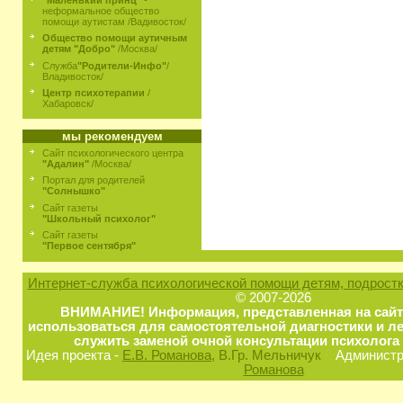
неформальное общество
помощи аутистам /Вадивосток/
Общество помощи аутичным
детям "Добро"
/Москва/
Служба
"Родители-Инфо"
/
Владивосток/
Центр психотерапии
/
Хабаровск/
мы рекомендуем
Сайт психологического центра
"Адалин"
/Москва/
Портал для родителей
"Солнышко"
Сайт газеты
"Школьный психолог"
Сайт газеты
"Первое сентября"
Интернет-служба психологической помощи детям, подростк
© 2007-2026
ВНИМАНИЕ! Информация, представленная на сайт
использоваться для самостоятельной диагностики и ле
служить заменой очной консультации психолога 
Идея проекта -
Е.В. Романова
, В.Гр. Мельничук
Администра
Романова