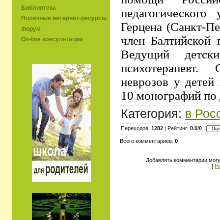
Библиотека
педагогического
Полезные интернет-ресурсы
Герцена (Санкт-Пе
Форум
член Балтийской 
On-line консультации
Ведущий детск
психотерапевт.
неврозов у детей
10 монографий по 
Категория:
в Рос
Переходов:
1282
| Рейтинг:
0.0
/
0
|
Всего комментариев:
0
Добавлять комментарии могу
[
Р