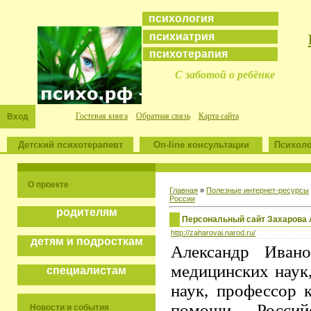
психология
психиатрия
психотерапия
С заботой о ребёнке
Гостевая книга
Обратная связь
Карта сайта
Вход
Детский психотерапевт
On-line консультации
Психоло
О проекте
Главная
»
Полезные интернет-ресурсы
России
родителям
Персональный сайт Захарова 
http://zaharovai.narod.ru/
детям и подросткам
Александр Ивано
медицинских наук
специалистам
наук, профессор 
помощи Российс
Новости и события