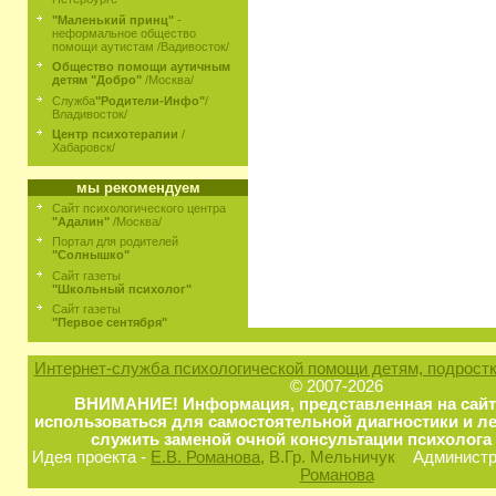
"Маленький принц"
-
неформальное общество
помощи аутистам /Вадивосток/
Общество помощи аутичным
детям "Добро"
/Москва/
Служба
"Родители-Инфо"
/
Владивосток/
Центр психотерапии
/
Хабаровск/
мы рекомендуем
Сайт психологического центра
"Адалин"
/Москва/
Портал для родителей
"Солнышко"
Сайт газеты
"Школьный психолог"
Сайт газеты
"Первое сентября"
Интернет-служба психологической помощи детям, подростк
© 2007-2026
ВНИМАНИЕ! Информация, представленная на сайт
использоваться для самостоятельной диагностики и ле
служить заменой очной консультации психолога 
Идея проекта -
Е.В. Романова
, В.Гр. Мельничук
Администра
Романова