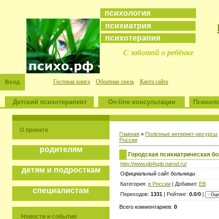
психология
психиатрия
психотерапия
С заботой о ребёнке
Гостевая книга
Обратная связь
Карта сайта
Вход
Детский психотерапевт
On-line консультации
Психоло
О проекте
Главная
»
Полезные интернет-ресурсы
России
родителям
Городская психиатрическая бо
http://www.pb4spb.narod.ru/
детям и подросткам
Официальный сайт больницы
Категория:
в России
| Добавил:
ЕВ
специалистам
Переходов:
1331
| Рейтинг:
0.0
/
0
|
Всего комментариев:
0
Новости и события