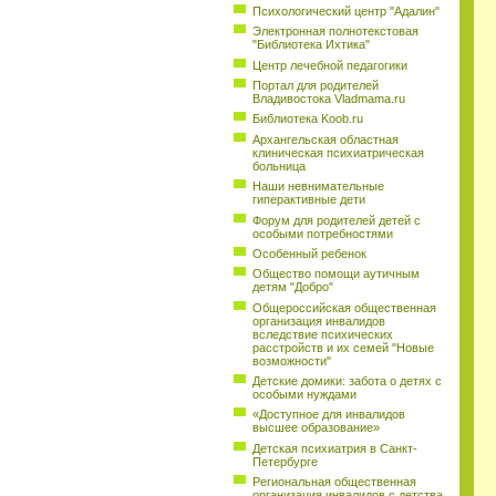
Психологический центр "Адалин"
Электронная полнотекстовая
"Библиотека Ихтика"
Центр лечебной педагогики
Портал для родителей
Владивостока Vladmama.ru
Библиотека Koob.ru
Архангельская областная
клиническая психиатрическая
больница
Наши невнимательные
гиперактивные дети
Форум для родителей детей с
особыми потребностями
Особенный ребенок
Общество помощи аутичным
детям "Добро"
Общероссийская общественная
организация инвалидов
вследствие психических
расстройств и их семей "Новые
возможности"
Детские домики: забота о детях с
особыми нуждами
«Доступное для инвалидов
высшее образование»
Детская психиатрия в Санкт-
Петербурге
Региональная общественная
организация инвалидов с детства