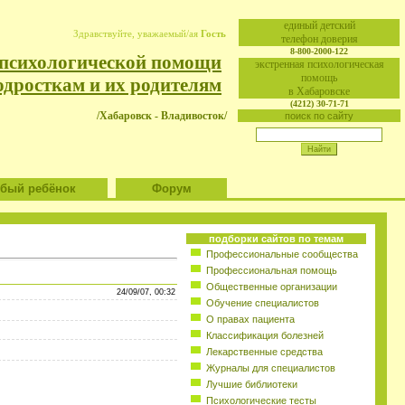
eдиный детский
Здравствуйте, уважаемый/ая
Гость
телефон доверия
8-800-2000-122
 психологической помощи
экстренная психологическая
помощь
одросткам и их родителям
в Хабаровске
(4212) 30-71-71
/Хабаровск - Владивосток/
поиск по сайту
ый ребёнок
Форум
подборки сайтов по темам
Профессиональные сообщества
Профессиональная помощь
Общественные организации
24/09/07, 00:32
Обучение специалистов
О правах пациента
Классификация болезней
Лекарственные средства
Журналы для специалистов
Лучшие библиотеки
Психологические тесты