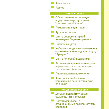
Книги on-line
Разное
новые ссылки
Общественная ассоциация
поддержки лиц с аутизмом
"Сонячне коло" /Киев/
Помоги мне научиться!
Аутизм в России
Центр социокультурной
анимации «Одухотворение»
Солнечные дети
Хабаровская детско-молодежная
организация инвалидов по слуху
"Аридонс"
Центр лечебной педагогики
Ассоциация врачей психиатров,
наркологов, психотерапевтов
Пензенской области
Перинатальная психология
Кемеровская областная
клиническая психиатрическая
больница
популярные ссылки
Детская психиатрическая
больница №6 г. Москвы
Портал для людей с
ограниченными возможностями
здоровья