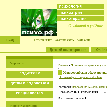
психология
психиатрия
психотерапия
С заботой о ребёнке
Гостевая книга
Обратная связь
Карта сайта
Вход
Детский психотерапевт
On-line
О проекте
Главная
»
Полезные интернет-ресурсы
Общероссийская общественная
родителям
http://www.ligazp.org/news/index.htm
детям и подросткам
Категория:
правозащитные организаци
Переходов:
1171
| Рейтинг:
0.0
/
0
|
специалистам
Всего комментариев:
0
Новости и события