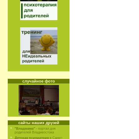
случайное фото
сайты наших друзей
"Владмама"
- портал для
родителей Владивостока
Детская психиатрия
в Санкт-