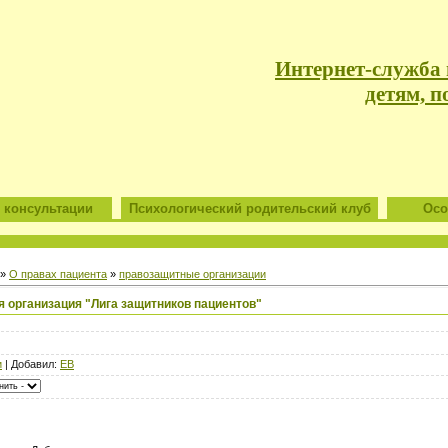
Интернет-служба
детям, п
 консультации
Психологический родительский клуб
Особ
»
О правах пациента
»
правозащитные организации
 организация "Лига защитников пациентов"
и
| Добавил:
ЕВ