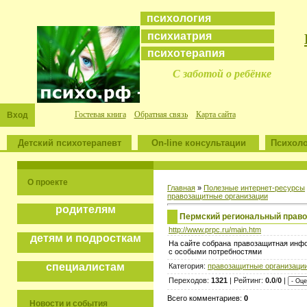
психология
психиатрия
психотерапия
С заботой о ребёнке
Гостевая книга
Обратная связь
Карта сайта
Вход
Детский психотерапевт
On-line консультации
Психоло
О проекте
Главная
»
Полезные интернет-ресурсы
правозащитные организации
родителям
Пермский региональный прав
http://www.prpc.ru/main.htm
детям и подросткам
На сайте собрана правозащитная инфо
с особыми потребностями
специалистам
Категория:
правозащитные организаци
Переходов:
1321
| Рейтинг:
0.0
/
0
|
Всего комментариев:
0
Новости и события