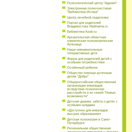
Психологический центр "Адалин"
Электронная полнотекстовая
"Библиотека Ихтика"
Центр лечебной педагогики
Портал для родителей
Владивостока Vladmama.ru
Библиотека Koob.ru
Архангельская областная
клиническая психиатрическая
больница
Наши невнимательные
гиперактивные дети
Форум для родителей детей с
особыми потребностями
Особенный ребенок
Общество помощи аутичным
детям "Добро"
Общероссийская общественная
организация инвалидов
вследствие психических
расстройств и их семей "Новые
возможности"
Детские домики: забота о детях с
особыми нуждами
«Доступное для инвалидов
высшее образование»
Детская психиатрия в Санкт-
Петербурге
Региональная общественная
организация инвалидов с детства