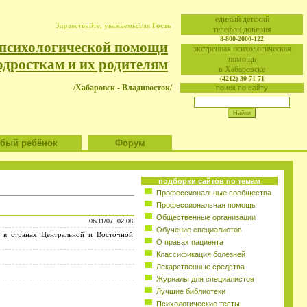
eдиный детский
Здравствуйте, уважаемый/ая
Гость
телефон доверия
8-800-2000-122
 психологической помощи
экстренная психологическая
помощь
одросткам и их родителям
в Хабаровске
(4212) 30-71-71
/Хабаровск - Владивосток/
поиск по сайту
ый ребёнок
Форум
подборки сайтов по темам
Профессиональные сообщества
Профессиональная помощь
Общественные организации
06/11/07, 02:08
Обучение специалистов
 в странах Центральной и Восточной
О правах пациента
Классификация болезней
Лекарственные средства
Журналы для специалистов
Лучшие библиотеки
Психологические тесты