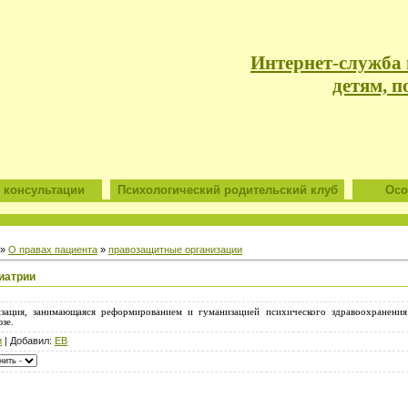
Интернет-служба
детям, п
 консультации
Психологический родительский клуб
Особ
»
О правах пациента
»
правозащитные организации
иатрии
изация,
занимающаяся реформированием и гуманизацией психического здравоохранения
зе.
и
| Добавил:
ЕВ