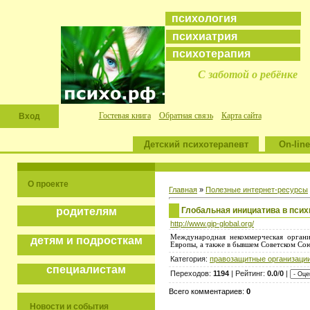
психология
психиатрия
психотерапия
С заботой о ребёнке
Гостевая книга
Обратная связь
Карта сайта
Вход
Детский психотерапевт
On-line
О проекте
Главная
»
Полезные интернет-ресурсы
Глобальная инициатива в псих
родителям
http://www.gip-global.org/
Международная некоммерческая орган
детям и подросткам
Европы, а также в бывшем Советском Сою
Категория:
правозащитные организаци
специалистам
Переходов:
1194
| Рейтинг:
0.0
/
0
|
Всего комментариев:
0
Новости и события