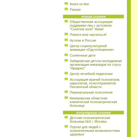
Книги on-line
Разное
новые ссылки
Общественная ассоциация
поддержки лиц с аутизмом
"Сонячне коло" /Киев/
Помоги мне научиться!
Аутизм в России
Центр социокультурной
анимации «Одухотворение»
Солнечные дети
Хабаровская детско-молодежная
организация инвалидов по слуху
"Аридонс"
Центр лечебной педагогики
Ассоциация врачей психиатров,
наркологов, психотерапевтов
Пензенской области
Перинатальная психология
Кемеровская областная
клиническая психиатрическая
больница
популярные ссылки
Детская психиатрическая
больница №6 г. Москвы
Портал для людей с
ограниченными возможностями
здоровья