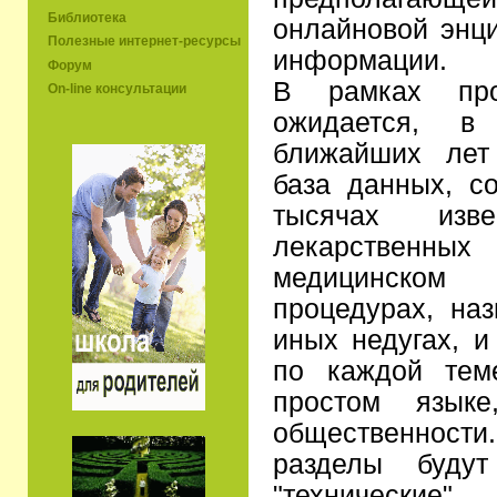
Библиотека
онлайновой энц
Полезные интернет-ресурсы
информации.
Форум
В рамках про
On-line консультации
ожидается, в 
ближайших лет
база данных, с
тысячах изве
лекарствен
медицинско
процедурах, на
иных недугах, и
по каждой тем
простом языке
общественност
разделы будут
"техническ