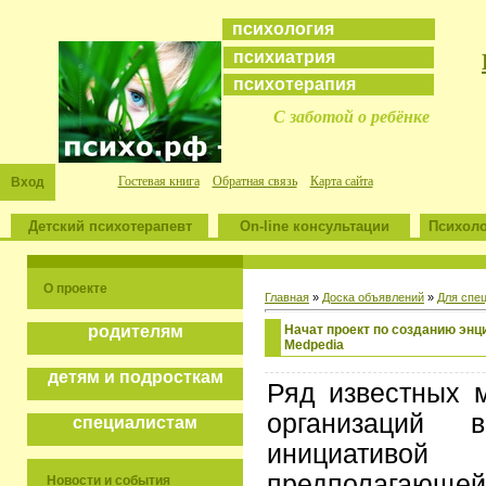
психология
психиатрия
психотерапия
С заботой о ребёнке
Гостевая книга
Обратная связь
Карта сайта
Вход
Детский психотерапевт
On-line консультации
Психоло
О проекте
Главная
»
Доска объявлений
»
Для спе
Начат проект по созданию эн
родителям
Medpedia
детям и подросткам
Ряд известных 
организаций 
специалистам
инициати
предполагающе
Новости и события