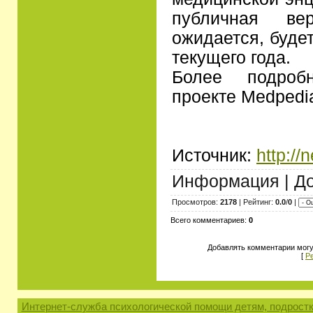
публичная ве
ожидается, буде
текущего года.
Более подро
проекте Medpedi
Источник:
http://
Информация | Д
Просмотров:
2178
| Рейтинг:
0.0
/
0
|
Всего комментариев:
0
Добавлять комментарии могу
[
Р
Интернет-служба психологической помощи детям, подростк