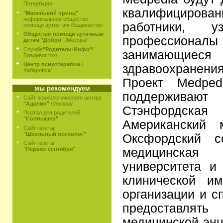
Петербурге
квалифициров
"Маленький принц"
-
неформальное общество
работники, уз
помощи аутистам /Вадивосток/
Общество помощи аутичным
профессиона
детям "Добро"
/Москва/
Служба
"Родители-Инфо"
/
занимающи
Владивосток/
Центр психотерапии
/
здравоохранения
Хабаровск/
Проект Medped
мы рекомендуем
поддержива
Сайт психологического центра
"Адалин"
/Москва/
Стэнфордская 
Портал для родителей
"Солнышко"
Американский 
Сайт газеты
"Школьный психолог"
Оксфордский с
Сайт газеты
медицинская 
"Первое сентября"
университета и
клинической им
организации и с
предоставлять
медицинской энц