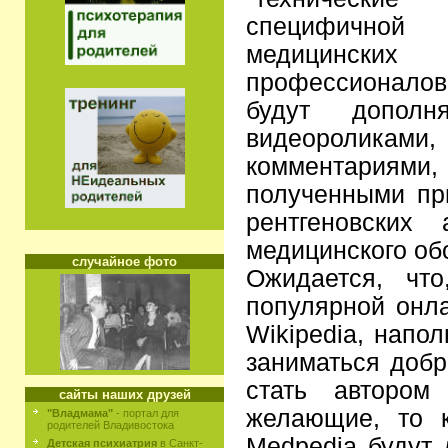
специфичной
медицински
профессионало
будут дополня
видеоролик
комментариями
полученными пр
рентгеновских
медицинского об
случайное фото
Ожидается, чт
популярной онл
Wikipedia, напо
заниматься добр
стать автором
сайты наших друзей
желающие, то 
"Владмама"
- портал для
родителей Владивостока
Medpedia будут
Детская психиатрия
в Санкт-