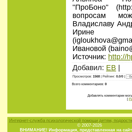
"ПроБоно" (http
вопросам мо
Владиславу Анд
Ирине
(igloukhova@g
Ивановой (baino@
Источник:
http://h
Добавил:
ЕВ
|
Просмотров:
1568
| Рейтинг:
0.0
/
0
|
Всего комментариев:
0
Добавлять комментарии могу
[
Р
Интернет-служба психологической помощи детям, подростк
© 2007-2026
ВНИМАНИЕ! Информация, представленная на сайт