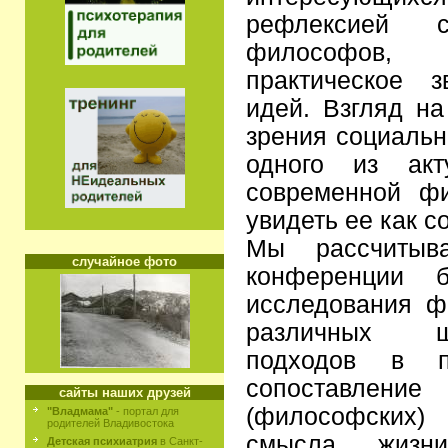
рефлексией 
философов, 
практическое 
идей. Взгляд на
зрения социальн
одного из акт
современной ф
увидеть ее как с
Мы рассчитыва
случайное фото
конференции б
исследования ф
различных ш
подходов в п
сопоставление
сайты наших друзей
(философских)
"Владмама"
- портал для
родителей Владивостока
смысла жизни
Детская психиатрия
в Санкт-