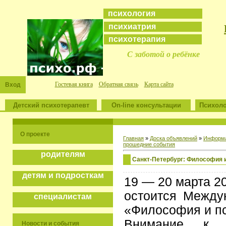
психология
психиатрия
психотерапия
С заботой о ребёнке
Гостевая книга
Обратная связь
Карта сайта
Вход
Детский психотерапевт
On-line консультации
Психоло
О проекте
Главная
»
Доска объявлений
»
Информа
прошедние события
родителям
Санкт-Петербург: Философия 
детям и подросткам
19 — 20 марта 20
остоится Между
специалистам
«Философия и пс
Внимание к 
Новости и события