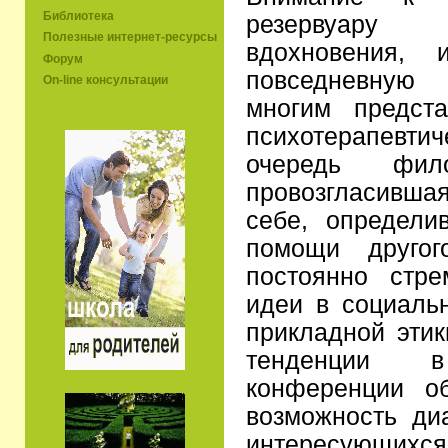
Библиотека
резервуару
Полезные интернет-ресурсы
вдохновения, 
Форум
повседневную
On-line консультации
многим предст
психотерапевтич
очередь фило
провозгласивш
себе, определи
помощи другог
постоянно стре
идеи в социальн
прикладной этик
тенденции 
конференции о
возможность диа
интересующ