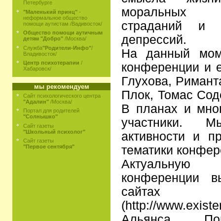
Петербурге
моральных ц
"Маленький принц"
-
неформальное общество
страданий и с
помощи аутистам /Вадивосток/
Общество помощи аутичным
депрессий.
детям "Добро"
/Москва/
Служба
"Родители-Инфо"
/
На данный мом
Владивосток/
Центр психотерапии
/
конференции и е
Хабаровск/
Глухова, Римант
мы рекомендуем
Плок, Томас Сод
Сайт психологического центра
"Адалин"
/Москва/
В планах и мно
Портал для родителей
"Солнышко"
участники. 
Сайт газеты
"Школьный психолог"
активности и п
Сайт газеты
тематики конфер
"Первое сентября"
Актуальну
конференции в
сайтах 
(http://www.exi
Альянса По