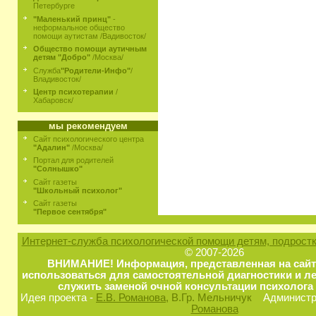
Петербурге
"Маленький принц"
-
неформальное общество
помощи аутистам /Вадивосток/
Общество помощи аутичным
детям "Добро"
/Москва/
Служба
"Родители-Инфо"
/
Владивосток/
Центр психотерапии
/
Хабаровск/
мы рекомендуем
Сайт психологического центра
"Адалин"
/Москва/
Портал для родителей
"Солнышко"
Сайт газеты
"Школьный психолог"
Сайт газеты
"Первое сентября"
Интернет-служба психологической помощи детям, подростк
© 2007-2026
ВНИМАНИЕ! Информация, представленная на сайт
использоваться для самостоятельной диагностики и ле
служить заменой очной консультации психолога 
Идея проекта -
Е.В. Романова
, В.Гр. Мельничук
Администра
Романова