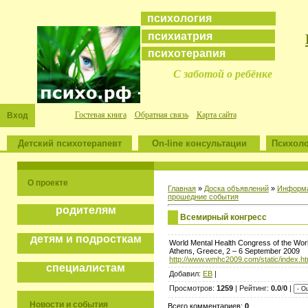
психология
психиатрия
психотерапия
С заботой о ребёнке
Гостевая книга
Обратная связь
Карта сайта
Вход
Детский психотерапевт
On-line консультации
Психоло
О проекте
Главная
»
Доска объявлений
»
Информа
прошедние события
родителям
Всемирный конгресс
детям и подросткам
World Mental Health Congress of the Worl
Athens, Greece, 2 – 6 September 2009
http://www.wmhc2009.com/static/index.ht
специалистам
Добавил:
ЕВ
|
Просмотров:
1259
| Рейтинг:
0.0
/
0
|
Новости и события
Всего комментариев:
0