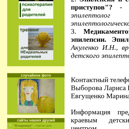
приступов"?
эпилептолог 
эпилептологическ
3.
Медикамент
эпилепсии. Эпи
Акуленко И.Н., в
детского эпилепт
случайное фото
Контактный телефо
Выборова Лариса 
Евгущенко Марин
И
нформация пре
краевым детски
сайты наших друзей
"Владмама"
- портал для
центром