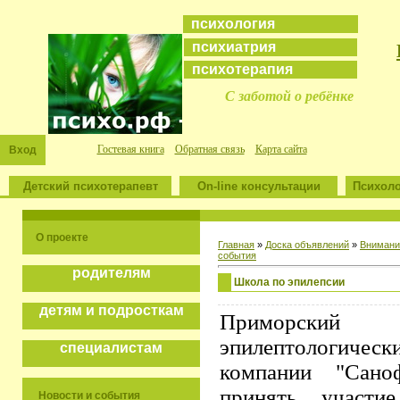
психология
психиатрия
психотерапия
С заботой о ребёнке
Гостевая книга
Обратная связь
Карта сайта
Вход
Детский психотерапевт
On-line консультации
Психоло
О проекте
Главная
»
Доска объявлений
»
Внимани
события
родителям
Школа по эпилепсии
детям и подросткам
Приморский
эпилептологическ
специалистам
компании "Саноф
принять участ
Новости и события