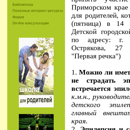
Библиотека
Приморском крае
Полезные интернет-ресурсы
для родителей, ко
Форум
(пятница) в 14 
On-line консультации
Детской городск
по адресу: г. 
Острякова, 27 
"Первая речка")
1.
Можно ли имет
не страдать э
встречается эпил
к.м.н., руководит
детского эпилеп
главный внешта
края.
2.
Эпилепсия и с