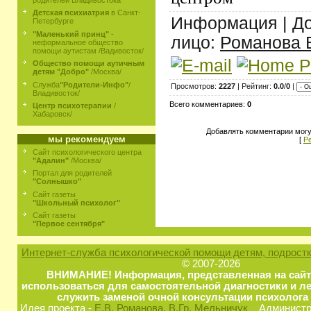
родителей Владивостока
Детская психиатрия
в Санкт-
Информация | Д
Петербурге
"Маленький принц"
-
лицо:
Романова 
неформальное общество
помощи аутистам /Вадивосток/
Общество помощи аутичным
детям "Добро"
/Москва/
Служба
"Родители-Инфо"
/
Просмотров:
2227
| Рейтинг:
0.0
/
0
|
Владивосток/
Всего комментариев:
0
Центр психотерапии
/
Хабаровск/
Добавлять комментарии могу
мы рекомендуем
[
Р
Сайт психологического центра
"Адалин"
/Москва/
Портал для родителей
"Солнышко"
Сайт газеты
"Школьный психолог"
Сайт газеты
"Первое сентября"
Интернет-служба психологической помощи детям, подростк
© 2007-2026
ВНИМАНИЕ! Информация, представленная на сайт
использоваться для самостоятельной диагностики и ле
служить заменой очной консультации психолога 
Идея проекта -
Е.В. Романова
, В.Гр. Мельничук
Администра